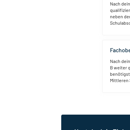
Nach dein
qualifizi
neben der
Schulabsc
Fachobe
Nach dein
B weiter 
benötigs
Mittleren