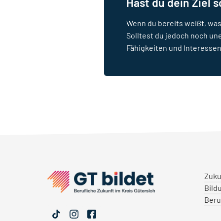
Hast du dein Ziel 
Wenn du bereits weißt, was
Solltest du jedoch noch un
Fähigkeiten und Interessen
Zuku
Bild
Beru