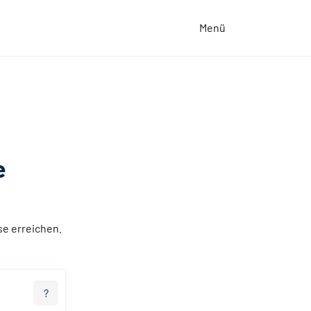
Menü
e
e erreichen.
?