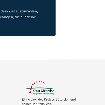
 dein Ziel auszuwählen.
chlagen, die auf deine
Ein Projekt des Kreises Gütersloh und
seiner Berufskollegs.