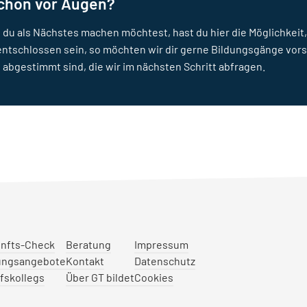
schon vor Augen?
 du als Nächstes machen möchtest, hast du hier die Möglichkeit,
entschlossen sein, so möchten wir dir gerne Bildungsgänge vors
 abgestimmt sind, die wir im nächsten Schritt abfragen.
nfts-Check
Beratung
Impressum
ungsangebote
Kontakt
Datenschutz
fskollegs
Über GT bildet
Cookies