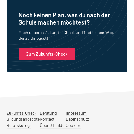
Noch keinen Plan, was du nach der
Schule machen möchtest?
Mach unseren Zukunfts-Check und finde einen Weg,
der zu dir passt!
Zum Zukunfts-Check
Zukunfts-Check
Beratung
Impressum
Bildungsangebote
Kontakt
Datenschutz
Berufskollegs
Über GT bildet
Cookies